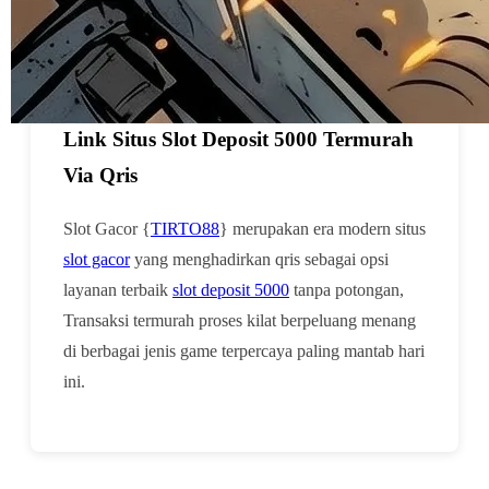
sama.
Artikel TIRTO88
Slot Gacor {TIRTO88} ⚡︎ Era Baru
Link Situs Slot Deposit 5000 Termurah
Via Qris
Slot Gacor {
TIRTO88
} merupakan era modern situs
slot gacor
yang menghadirkan qris sebagai opsi
layanan terbaik
slot deposit 5000
tanpa potongan,
Transaksi termurah proses kilat berpeluang menang
di berbagai jenis game terpercaya paling mantab hari
ini.