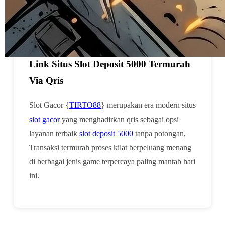
sama.
Artikel TIRTO88
Slot Gacor {TIRTO88} ⚡︎ Era Baru
Link Situs Slot Deposit 5000 Termurah
Via Qris
Slot Gacor {
TIRTO88
} merupakan era modern situs
slot gacor
yang menghadirkan qris sebagai opsi
layanan terbaik
slot deposit 5000
tanpa potongan,
Transaksi termurah proses kilat berpeluang menang
di berbagai jenis game terpercaya paling mantab hari
ini.